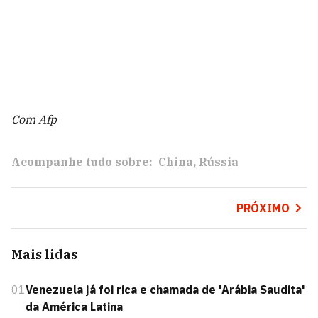
Com Afp
Acompanhe tudo sobre:
China
Rússia
PRÓXIMO
Mais lidas
01
Venezuela já foi rica e chamada de 'Arábia Saudita'
da América Latina