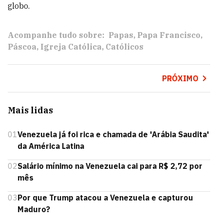
globo.
Acompanhe tudo sobre:
Papas
Papa Francisco
Páscoa
Igreja Católica
Católicos
PRÓXIMO
Mais lidas
01
Venezuela já foi rica e chamada de 'Arábia Saudita'
da América Latina
02
Salário mínimo na Venezuela cai para R$ 2,72 por
mês
03
Por que Trump atacou a Venezuela e capturou
Maduro?