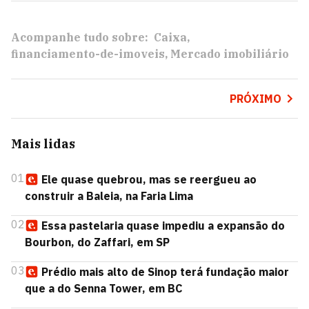
Acompanhe tudo sobre:
Caixa
financiamento-de-imoveis
Mercado imobiliário
PRÓXIMO
Mais lidas
01
Ele quase quebrou, mas se reergueu ao
construir a Baleia, na Faria Lima
02
Essa pastelaria quase impediu a expansão do
Bourbon, do Zaffari, em SP
03
Prédio mais alto de Sinop terá fundação maior
que a do Senna Tower, em BC