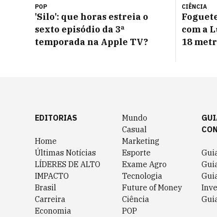
POP
CIÊNCIA
'Silo': que horas estreia o
Foguete
sexto episódio da 3ª
com a L
temporada na Apple TV?
18 metr
EDITORIAS
Mundo
GUI
Casual
CO
Home
Marketing
Últimas Notícias
Esporte
Gui
LÍDERES DE ALTO
Exame Agro
Gui
IMPACTO
Tecnologia
Gui
Brasil
Future of Money
Inv
Carreira
Ciência
Guia
Economia
POP