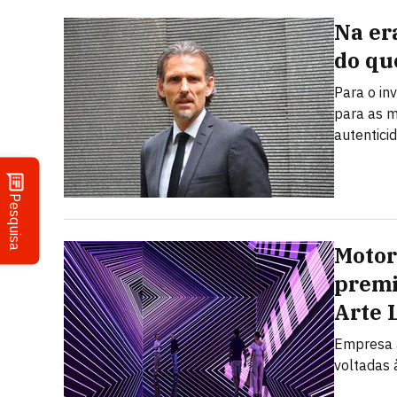
Na er
do qu
Para o in
para as m
autentici
Pesquisa
Motor
premi
Arte 
Empresa a
voltadas à