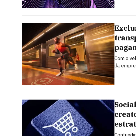
Exclu
trans
pagam
Com o vel
da empres
Socia
creat
estra
Confundi