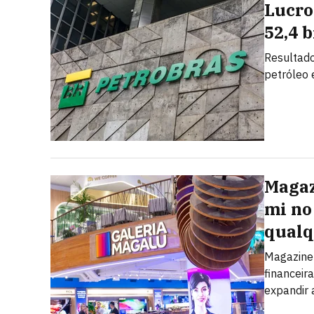
Lucro
52,4 
Resultado
petróleo
Magaz
mi no 
qualq
Magazine 
financeir
expandir 