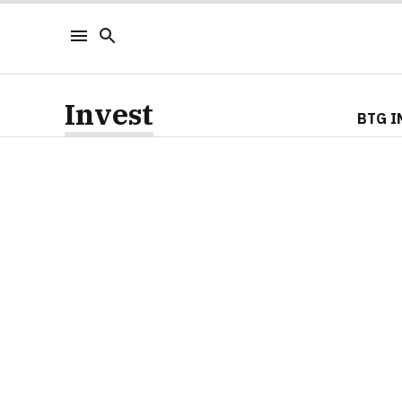
Invest
BTG I