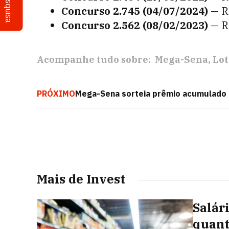
Pesquisa
Concurso 2.745 (04/07/2024)
— R
Concurso 2.562 (08/02/2023)
— R
Acompanhe tudo sobre:
Mega-Sena
Lot
PRÓXIMO
Mega-Sena sorteia prêmio acumulado e
bolão
Mais de Invest
Salár
quant