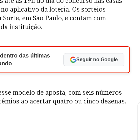
s até as 19h do dia do concurso nas casas
no aplicativo da loteria. Os sorteios
a Sorte, em
São Paulo,
e contam com
da instituição.
 dentro das últimas
Seguir no Google
Mundo
desse modelo de aposta, com seis números
rêmios ao acertar quatro ou cinco dezenas.