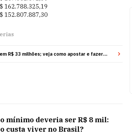
$ 162.788.325,19
$ 152.807.887,30
erias
m R$ 33 milhões; veja como apostar e fazer
io mínimo deveria ser R$ 8 mil:
o custa viver no Brasil?