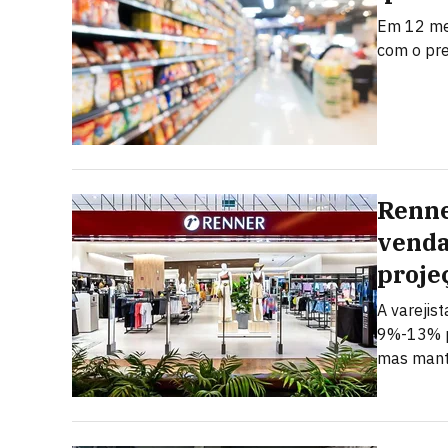
Em 12 mes
com o pr
Renne
venda
proje
A varejis
9%-13% p
mas mant