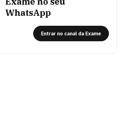
Exame no seu
WhatsApp
Entrar no canal da Exame