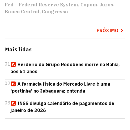
Fed – Federal Reserve System
Copom
Juros
Banco Central
Congresso
PRÓXIMO
Mais lidas
01
Herdeiro do Grupo Rodobens morre na Bahia,
aos 51 anos
02
A farmácia física do Mercado Livre é uma
'portinha' no Jabaquara; entenda
03
INSS divulga calendário de pagamentos de
janeiro de 2026