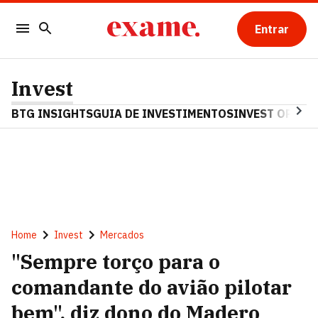
Entrar
Invest
BTG INSIGHTS
GUIA DE INVESTIMENTOS
INVEST OPINA
Home
Invest
Mercados
"Sempre torço para o
comandante do avião pilotar
bem", diz dono do Madero