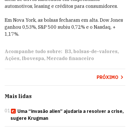
automotivos, leasing e créditos para consumidores.
Em Nova York, as bolsas fecharam em alta. Dow Jones
ganhou 0,53%, S&P 500 subiu 0,72% e o Nasdaq, +
1,17%.
Acompanhe tudo sobre:
B3
bolsas-de-valores
Ações
Ibovespa
Mercado financeiro
PRÓXIMO
Mais lidas
01
Uma “invasão alien” ajudaria a resolver a crise,
sugere Krugman