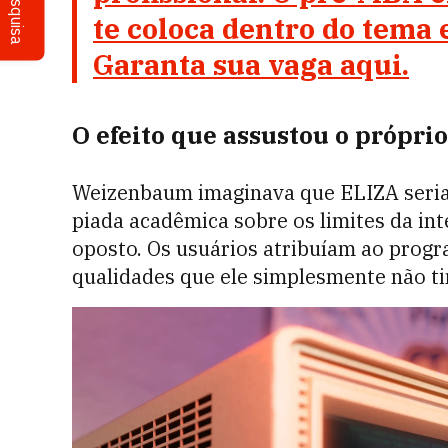
Pesquisa
te coloca dentro do tema
Garanta sua vaga aqui.
O efeito que assustou o próprio
Weizenbaum imaginava que ELIZA seria
piada acadêmica sobre os limites da in
oposto. Os usuários atribuíam ao prog
qualidades que ele simplesmente não ti