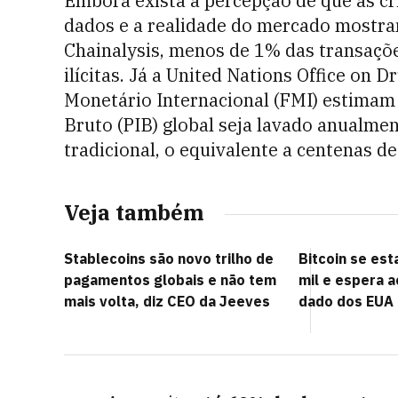
Embora exista a percepção de que as cr
dados e a realidade do mercado mostra
Chainalysis, menos de 1% das transaçõe
ilícitas. Já a United Nations Office on
Monetário Internacional (FMI) estimam
Bruto (PIB) global seja lavado anualme
tradicional, o equivalente a centenas de
Veja também
Stablecoins são novo trilho de
Bitcoin se est
pagamentos globais e não tem
mil e espera 
mais volta, diz CEO da Jeeves
dado dos EUA p