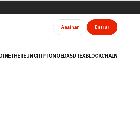
Assinar
Entrar
OIN
ETHEREUM
CRIPTOMOEDAS
DREX
BLOCKCHAIN