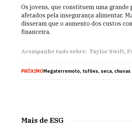
Os jovens, que constituem uma grande p
afetados pela insegurança alimentar. M
disseram que o aumento dos custos com
financeira.
Acompanhe tudo sobre:
Taylor Swift
F
PRÓXIMO
Megaterremoto, tufões, seca, chuvas e
arroz no Japão
Mais de ESG