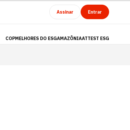
Assinar
Entrar
COP
MELHORES DO ESG
AMAZÔNIA
ATTEST ESG