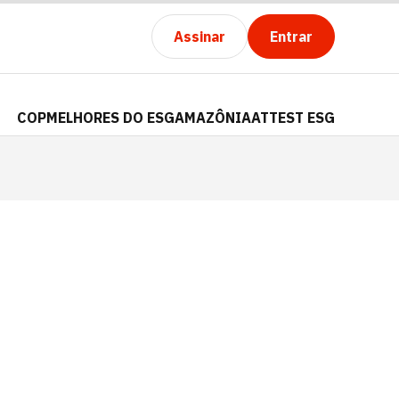
Assinar
Entrar
COP
MELHORES DO ESG
AMAZÔNIA
ATTEST ESG