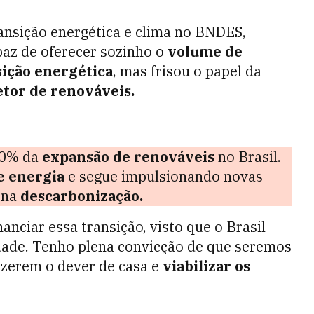
ansição energética e clima no BNDES,
az de oferecer sozinho o
volume de
sição energética
, mas frisou o papel da
etor de renováveis.
80% da
expansão de renováveis
no Brasil.
e energia
e segue impulsionando novas
s na
descarbonização.
anciar essa transição, visto que o Brasil
ade. T
enho plena convicção de que seremos
fizerem o dever de casa e
viabilizar os