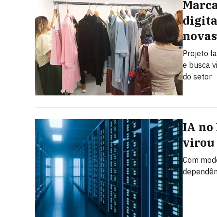
Marca
digit
novas
Projeto l
e busca v
do setor
IA no
virou
Com model
dependênc