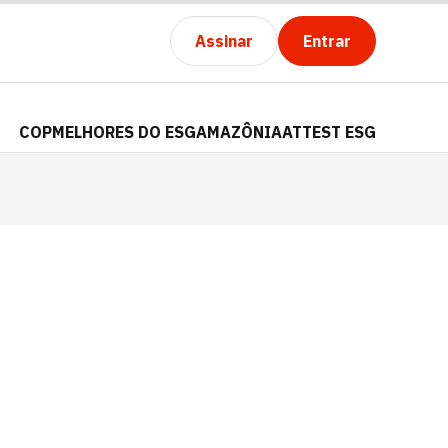
Assinar
Entrar
COP
MELHORES DO ESG
AMAZÔNIA
ATTEST ESG