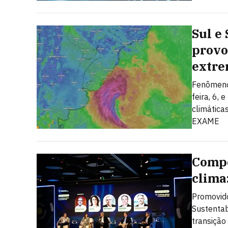
Sul e
provo
extr
Fenômeno 
feira, 6,
climática
EXAME
Compe
clima
Promovido
Sustentab
transição