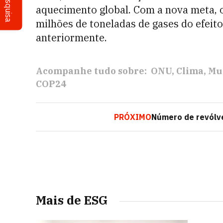
Pesquisa
aquecimento global. Com a nova meta, o
milhões de toneladas de gases do efeito
anteriormente.
Acompanhe tudo sobre:
ONU
Clima
Mu
COP24
PRÓXIMO
Número de revólv
Mais de ESG