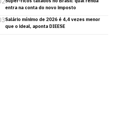
02
Super-ricos taxados no Brasil: qual renda
entra na conta do novo imposto
03
Salário mínimo de 2026 é 4,4 vezes menor
que o ideal, aponta DIEESE