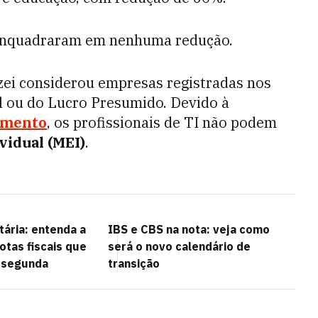
e enquadraram em nenhuma redução.
izei considerou empresas registradas nos
l ou do Lucro Presumido. Devido à
ramento
, os profissionais de TI não podem
idual (MEI)
.
tária: entenda a
IBS e CBS na nota: veja como
tas fiscais que
será o novo calendário de
 segunda
transição