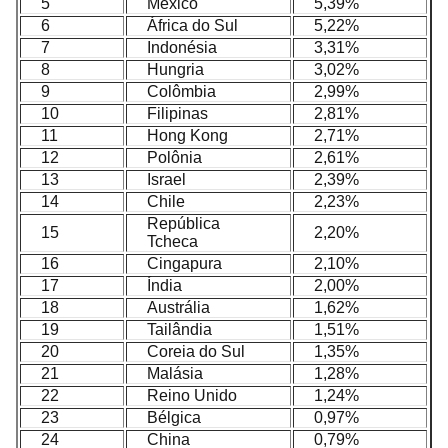
5
México
5,39%
6
África do Sul
5,22%
7
Indonésia
3,31%
8
Hungria
3,02%
9
Colômbia
2,99%
10
Filipinas
2,81%
11
Hong Kong
2,71%
12
Polônia
2,61%
13
Israel
2,39%
14
Chile
2,23%
República
15
2,20%
Tcheca
16
Cingapura
2,10%
17
Índia
2,00%
18
Austrália
1,62%
19
Tailândia
1,51%
20
Coreia do Sul
1,35%
21
Malásia
1,28%
22
Reino Unido
1,24%
23
Bélgica
0,97%
24
China
0,79%