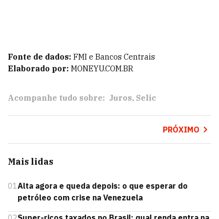
Fonte de dados:
FMI e Bancos Centrais
Elaborado por:
MONEYU.COM.BR
Acompanhe tudo sobre:
Juros
Selic
PRÓXIMO
Mais lidas
01
Alta agora e queda depois: o que esperar do
petróleo com crise na Venezuela
02
Super-ricos taxados no Brasil: qual renda entra na