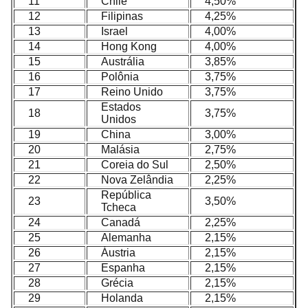
11
Chile
4,50%
12
Filipinas
4,25%
13
Israel
4,00%
14
Hong Kong
4,00%
15
Austrália
3,85%
16
Polônia
3,75%
17
Reino Unido
3,75%
Estados
18
3,75%
Unidos
19
China
3,00%
20
Malásia
2,75%
21
Coreia do Sul
2,50%
22
Nova Zelândia
2,25%
República
23
3,50%
Tcheca
24
Canadá
2,25%
25
Alemanha
2,15%
26
Áustria
2,15%
27
Espanha
2,15%
28
Grécia
2,15%
29
Holanda
2,15%