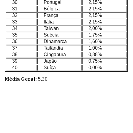
30
Portugal
2,15%
31
Bélgica
2,15%
32
França
2,15%
33
Itália
2,15%
34
Taiwan
2,00%
35
Suécia
1,75%
36
Dinamarca
1,60%
37
Tailândia
1,00%
38
Cingapura
0,88%
39
Japão
0,75%
40
Suíça
0,00%
Média Geral:
5,30