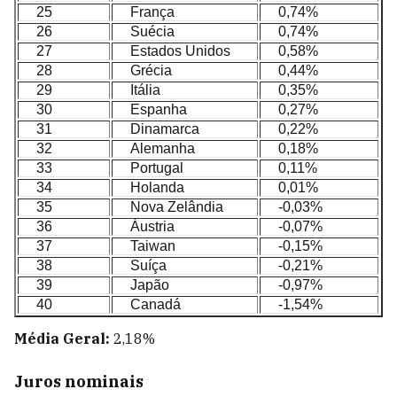
25
França
0,74%
26
Suécia
0,74%
27
Estados Unidos
0,58%
28
Grécia
0,44%
29
Itália
0,35%
30
Espanha
0,27%
31
Dinamarca
0,22%
32
Alemanha
0,18%
33
Portugal
0,11%
34
Holanda
0,01%
35
Nova Zelândia
-0,03%
36
Áustria
-0,07%
37
Taiwan
-0,15%
38
Suíça
-0,21%
39
Japão
-0,97%
40
Canadá
-1,54%
Média Geral:
2,18%
Juros nominais