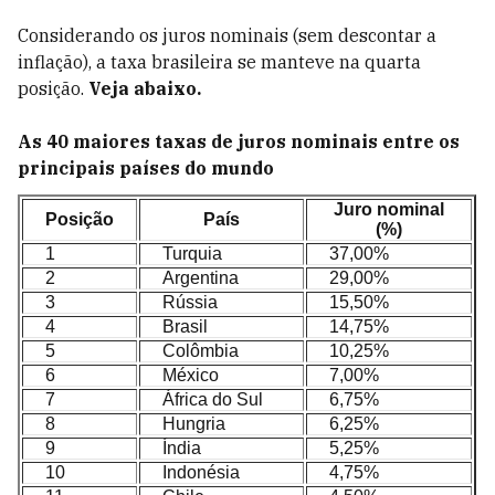
Considerando os juros nominais (sem descontar a
inflação), a taxa brasileira se manteve na quarta
posição.
Veja abaixo.
As 40 maiores taxas de juros nominais entre os
principais países do mundo
Juro nominal
Posição
País
(%)
1
Turquia
37,00%
2
Argentina
29,00%
3
Rússia
15,50%
4
Brasil
14,75%
5
Colômbia
10,25%
6
México
7,00%
7
África do Sul
6,75%
8
Hungria
6,25%
9
Índia
5,25%
10
Indonésia
4,75%