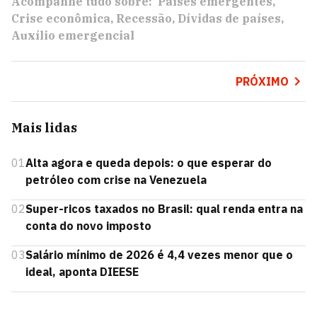
Acompanhe tudo sobre:
Países emergentes
Crise econômica
Recessão
Dívidas de países
Auxílio emergencial
PRÓXIMO
Mais lidas
01
Alta agora e queda depois: o que esperar do
petróleo com crise na Venezuela
02
Super-ricos taxados no Brasil: qual renda entra na
conta do novo imposto
03
Salário mínimo de 2026 é 4,4 vezes menor que o
ideal, aponta DIEESE