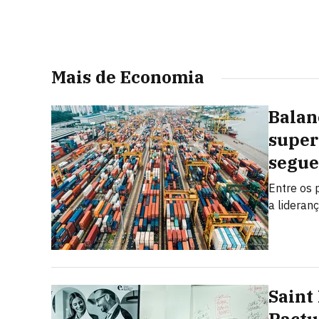
Mais de Economia
Balan
super
segue
Entre os 
a lideran
Saint