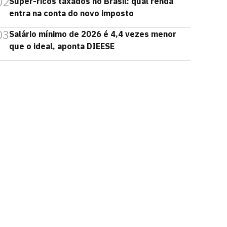
02
Super-ricos taxados no Brasil: qual renda
entra na conta do novo imposto
03
Salário mínimo de 2026 é 4,4 vezes menor
que o ideal, aponta DIEESE