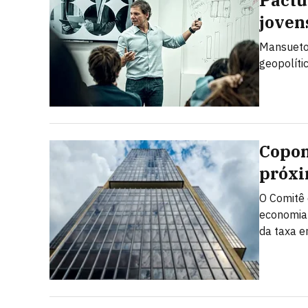
Pactu
joven
Mansueto 
geopolíti
Copom
próxi
O Comitê 
economia 
da taxa 