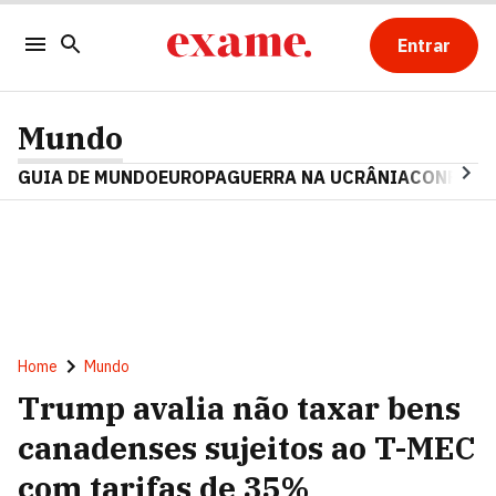
Entrar
Mundo
GUIA DE MUNDO
EUROPA
GUERRA NA UCRÂNIA
CONFLITO
Home
Mundo
Trump avalia não taxar bens
canadenses sujeitos ao T-MEC
com tarifas de 35%