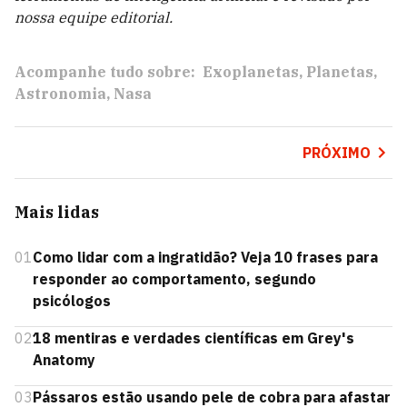
nossa equipe editorial.
Acompanhe tudo sobre:
Exoplanetas
Planetas
Astronomia
Nasa
PRÓXIMO
Mais lidas
01
Como lidar com a ingratidão? Veja 10 frases para
responder ao comportamento, segundo
psicólogos
02
18 mentiras e verdades científicas em Grey's
Anatomy
03
Pássaros estão usando pele de cobra para afastar