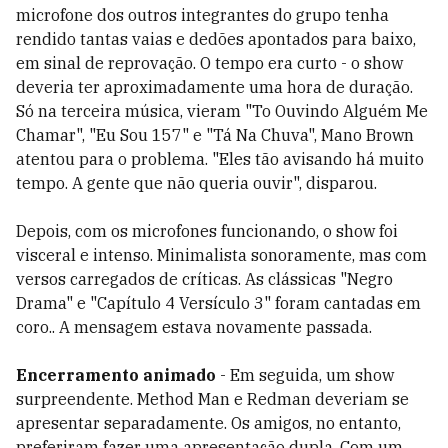
microfone dos outros integrantes do grupo tenha
rendido tantas vaias e dedões apontados para baixo,
em sinal de reprovação. O tempo era curto - o show
deveria ter aproximadamente uma hora de duração.
Só na terceira música, vieram "To Ouvindo Alguém Me
Chamar", "Eu Sou 157" e "Tá Na Chuva", Mano Brown
atentou para o problema. "Eles tão avisando há muito
tempo. A gente que não queria ouvir", disparou.
Depois, com os microfones funcionando, o show foi
visceral e intenso. Minimalista sonoramente, mas com
versos carregados de críticas. As clássicas "Negro
Drama" e "Capítulo 4 Versículo 3" foram cantadas em
coro.. A mensagem estava novamente passada.
Encerramento animado
- Em seguida, um show
surpreendente. Method Man e Redman deveriam se
apresentar separadamente. Os amigos, no entanto,
preferiram fazer uma apresentação dupla. Com um