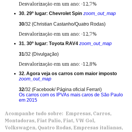
Desvalorização em um ano: -12,7%
30. 29º lugar: Chevrolet Spin
zoom_out_map
30
/32
(Christian Castanho/Quatro Rodas)
Desvalorização em um ano: -12,7%
31. 30º lugar: Toyota RAV4
zoom_out_map
31
/32
(Divulgação)
Desvalorização em um ano: -12,8%
32. Agora veja os carros com maior imposto
zoom_out_map
32
/32
(Facebook/ Página oficial Ferrari)
Os carros com os IPVAs mais caros de São Paulo
em 2015
Acompanhe tudo sobre:
Empresas
Carros
Montadoras
Fiat Palio
Fiat
VW Gol
Volkswagen
Quatro Rodas
Empresas italianas