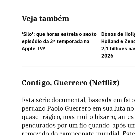
Veja também
'Silo': que horas estreia o sexto
Donos de Hol
episódio da 3ª temporada na
Holland e Zen
Apple TV?
2,1 bilhões na
2026
Contigo, Guerrero (Netflix)
Esta série documental, baseada em fatos
peruano Paolo Guerrero em sua luta no 
quase trágico, mas muito bizarro, ant
pendurados por um fio quando, após um 
removido do campeonato mundial. Este 