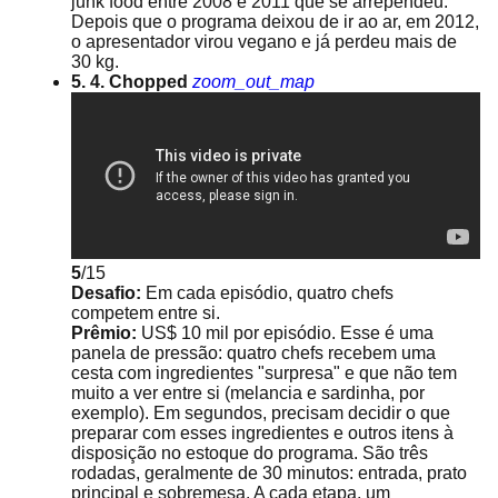
junk food entre 2008 e 2011 que se arrependeu.
Depois que o programa deixou de ir ao ar, em 2012,
o apresentador virou vegano e já perdeu mais de
30 kg.
5. 4. Chopped
zoom_out_map
5
/15
Desafio:
Em cada episódio, quatro chefs
competem entre si.
Prêmio:
US$ 10 mil por episódio. Esse é uma
panela de pressão: quatro chefs recebem uma
cesta com ingredientes "surpresa" e que não tem
muito a ver entre si (melancia e sardinha, por
exemplo). Em segundos, precisam decidir o que
preparar com esses ingredientes e outros itens à
disposição no estoque do programa. São três
rodadas, geralmente de 30 minutos: entrada, prato
principal e sobremesa. A cada etapa, um