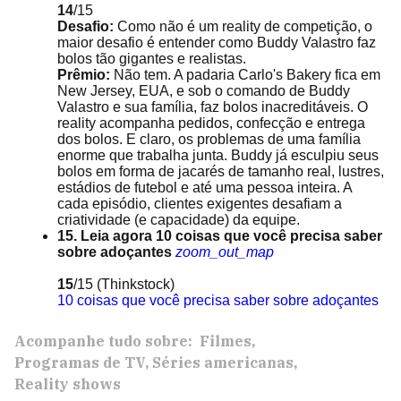
14
/15
Desafio:
Como não é um reality de competição, o
maior desafio é entender como Buddy Valastro faz
bolos tão gigantes e realistas.
Prêmio:
Não tem. A padaria Carlo's Bakery fica em
New Jersey, EUA, e sob o comando de Buddy
Valastro e sua família, faz bolos inacreditáveis. O
reality acompanha pedidos, confecção e entrega
dos bolos. E claro, os problemas de uma família
enorme que trabalha junta. Buddy já esculpiu seus
bolos em forma de jacarés de tamanho real, lustres,
estádios de futebol e até uma pessoa inteira. A
cada episódio, clientes exigentes desafiam a
criatividade (e capacidade) da equipe.
15. Leia agora 10 coisas que você precisa saber
sobre adoçantes
zoom_out_map
15
/15
(Thinkstock)
10 coisas que você precisa saber sobre adoçantes
Acompanhe tudo sobre:
Filmes
Programas de TV
Séries americanas
Reality shows