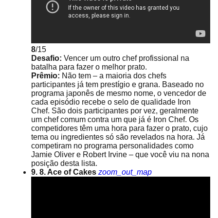
8
/15
Desafio:
Vencer um outro chef profissional na
batalha para fazer o melhor prato.
Prêmio:
Não tem – a maioria dos chefs
participantes já tem prestígio e grana. Baseado no
programa japonês de mesmo nome, o vencedor de
cada episódio recebe o selo de qualidade Iron
Chef. São dois participantes por vez, geralmente
um chef comum contra um que já é Iron Chef. Os
competidores têm uma hora para fazer o prato, cujo
tema ou ingredientes só são revelados na hora. Já
competiram no programa personalidades como
Jamie Oliver e Robert Irvine – que você viu na nona
posição desta lista.
9. 8. Ace of Cakes
zoom_out_map