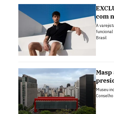
EXCLU
com n
A varejis
funcional
Brasil
Masp 
presi
Museu ind
Conselho 