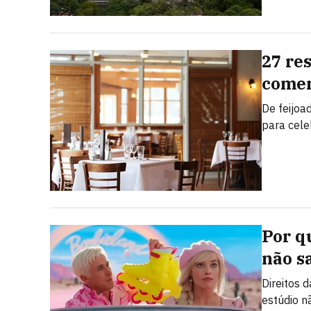
27 re
comem
De feijoa
para cele
Por q
não s
Direitos 
estúdio n