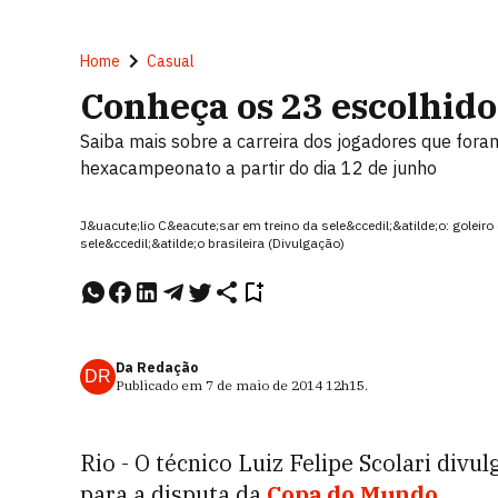
Home
Casual
Conheça os 23 escolhido
Saiba mais sobre a carreira dos jogadores que foram
hexacampeonato a partir do dia 12 de junho
J&uacute;lio C&eacute;sar em treino da sele&ccedil;&atilde;o: golei
sele&ccedil;&atilde;o brasileira (Divulgação)
Da Redação
DR
Publicado em
7 de maio de 2014
12h15
.
Rio - O técnico Luiz Felipe Scolari divu
para a disputa da
Copa do Mundo
.