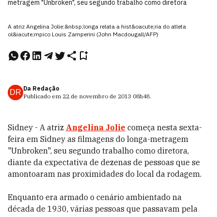
metragem "Unbroken", seu segundo trabalho como diretora
A atriz Angelina Jolie:&nbsp;longa relata a hist&oacute;ria do atleta
ol&iacute;mpico Louis Zamperini (John Macdougall/AFP)
Da Redação
DR
Publicado em
22 de novembro de 2013
08h48
.
Sidney - A atriz
Angelina Jolie
começa nesta sexta-
feira em Sidney as filmagens do longa-metragem
"Unbroken", seu segundo trabalho como diretora,
diante da expectativa de dezenas de pessoas que se
amontoaram nas proximidades do local da rodagem.
Enquanto era armado o cenário ambientado na
década de 1930, várias pessoas que passavam pela