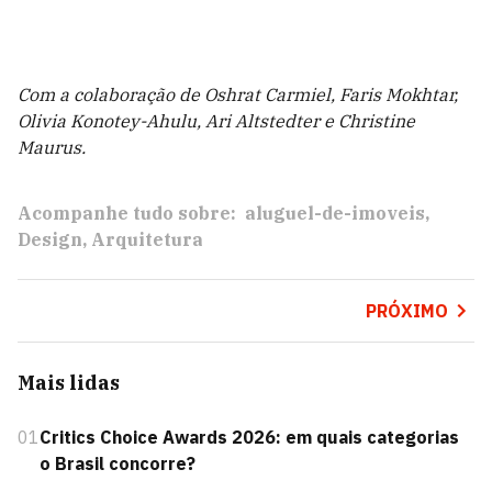
Com a colaboração de Oshrat Carmiel, Faris Mokhtar,
Olivia Konotey-Ahulu, Ari Altstedter e Christine
Maurus.
Acompanhe tudo sobre:
aluguel-de-imoveis
Design
Arquitetura
PRÓXIMO
Mais lidas
01
Critics Choice Awards 2026: em quais categorias
o Brasil concorre?