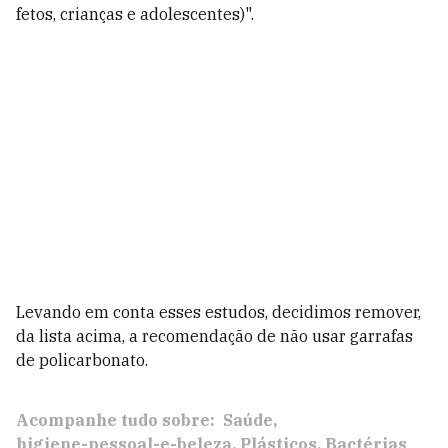
fetos, crianças e adolescentes)".
Levando em conta esses estudos, decidimos remover,
da lista acima, a recomendação de não usar garrafas
de policarbonato.
Acompanhe tudo sobre:
Saúde
higiene-pessoal-e-beleza
Plásticos
Bactérias