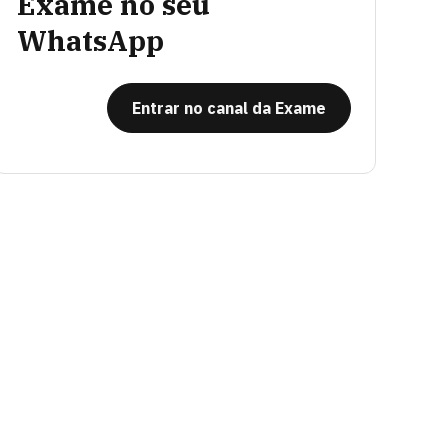
Exame no seu
WhatsApp
Entrar no canal da Exame