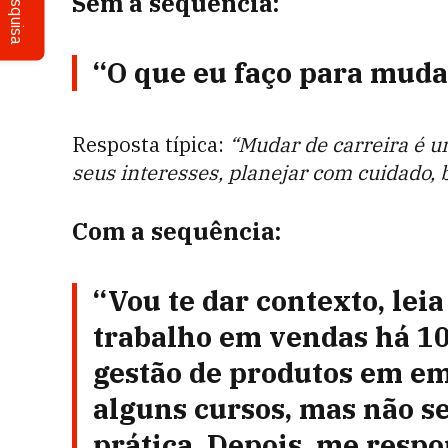
Pesquisa
Sem a sequência:
“O que eu faço para muda
Resposta típica:
“Mudar de carreira é u
seus interesses, planejar com cuidado, 
Com a sequência:
“Vou te dar contexto, lei
trabalho em vendas há 10
gestão de produtos em emp
alguns cursos, mas não s
prática. Depois, me respo