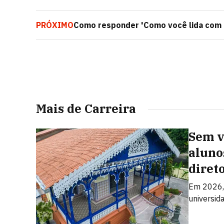
PRÓXIMO
Como responder 'Como você lida com pr
emprego
Mais de Carreira
Sem v
aluno
diret
Em 2026,
universid