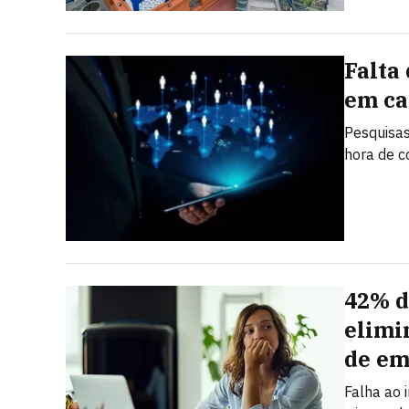
Falta
em ca
Pesquisas
hora de c
42% d
elimi
de em
Falha ao 