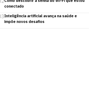
02
Como descobrir a senha do Wi-Fi que estou
conectado
03
Inteligência artificial avança na saúde e
impõe novos desafios