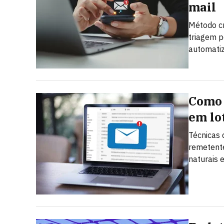
mail
Método c
triagem p
automatiz
Como 
em lo
Técnicas 
remetent
naturais 