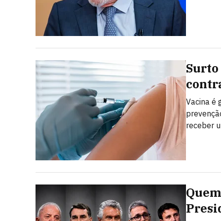
Surto
contr
Vacina é 
prevenção
receber u
Quem 
Presi