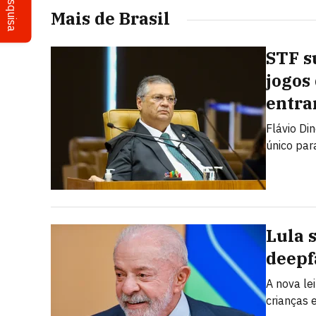
Pesquisa
Mais de Brasil
STF s
jogos
entra
Flávio Di
único par
Lula 
deepf
A nova le
crianças 