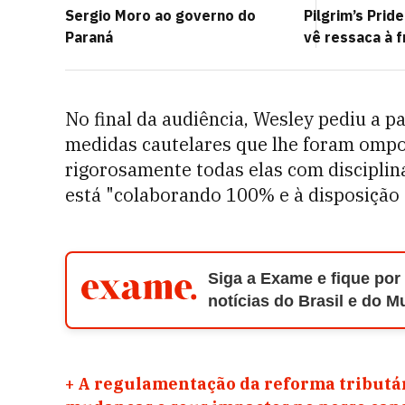
Sergio Moro ao governo do
Pilgrim’s Prid
Paraná
vê ressaca à f
No final da audiência, Wesley pediu a pa
medidas cautelares que lhe foram ompos
rigorosamente todas elas com disciplina
está "colaborando 100% e à disposição d
Siga a Exame e fique por
notícias do Brasil e do 
+
A regulamentação da reforma tributár