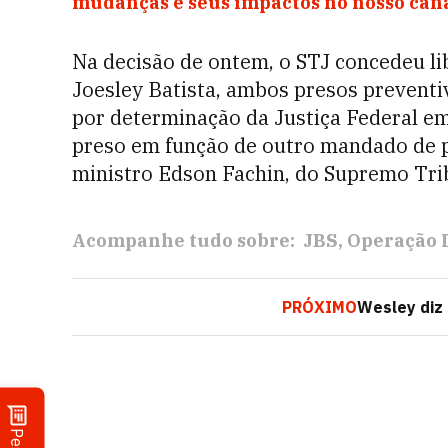
mudanças e seus impactos no nosso ca
Na decisão de ontem, o STJ concedeu l
Joesley Batista, ambos presos prevent
por determinação da Justiça Federal em
preso em função de outro mandado de p
ministro Edson Fachin, do Supremo Trib
Acompanhe tudo sobre:
JBS
Operação 
PRÓXIMO
Wesley diz 