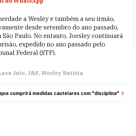
nal do WhatsApp
iberdade a Wesley e também a seu irmão,
ivamente desde setembro do ano passado,
 São Paulo. No entanto, Joesley continuará
risão, expedido no ano passado pelo
unal Federal (STF).
Lava Jato
J&F
Wesley Batista
que cumprirá medidas cautelares com "disciplina"