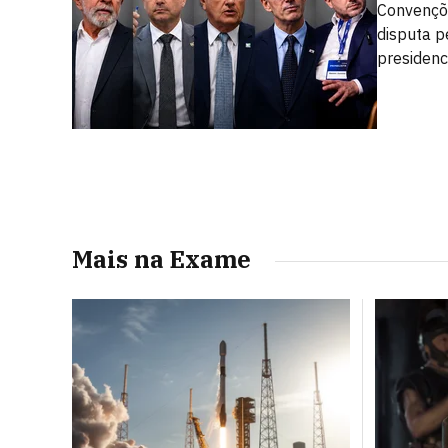
Convençõe
disputa p
presidenc
Mais na Exame