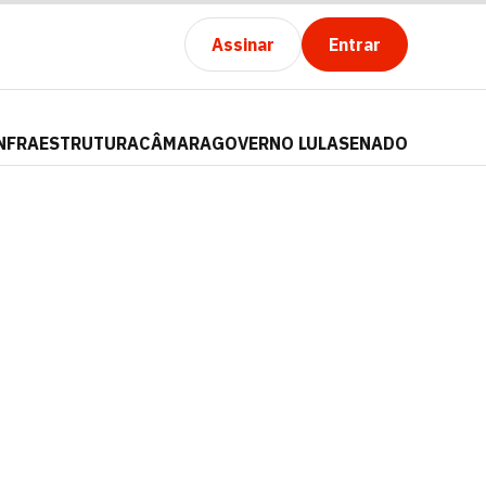
Assinar
Entrar
NFRAESTRUTURA
CÂMARA
GOVERNO LULA
SENADO