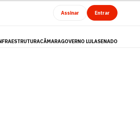
Assinar
Entrar
NFRAESTRUTURA
CÂMARA
GOVERNO LULA
SENADO