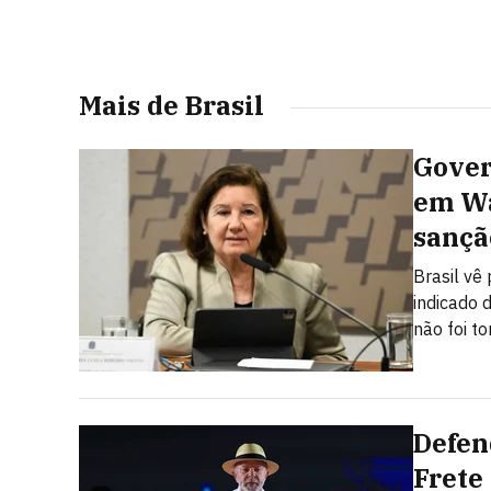
Mais de Brasil
Gover
em Wa
sançã
Brasil vê
indicado 
não foi t
Defen
Frete