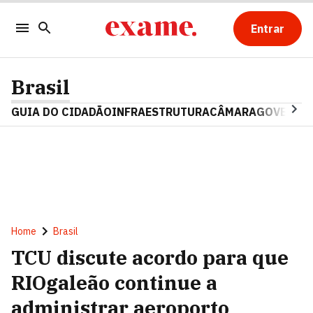
Entrar
Brasil
GUIA DO CIDADÃO
INFRAESTRUTURA
CÂMARA
GOVERNO 
Home
Brasil
TCU discute acordo para que
RIOgaleão continue a
administrar aeroporto