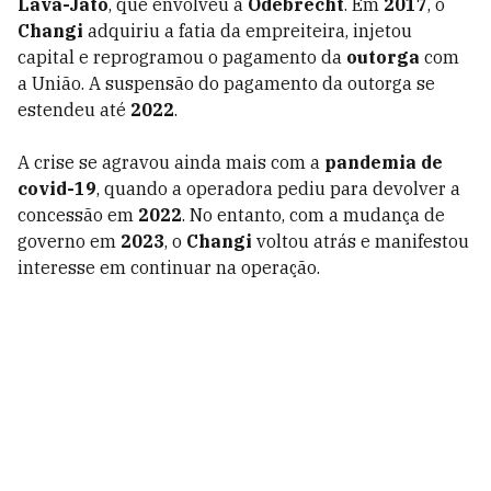
Lava-Jato
, que envolveu a
Odebrecht
. Em
2017
, o
Changi
adquiriu a fatia da empreiteira, injetou
capital e reprogramou o pagamento da
outorga
com
a União. A suspensão do pagamento da outorga se
estendeu até
2022
.
A crise se agravou ainda mais com a
pandemia de
covid-19
, quando a operadora pediu para devolver a
concessão em
2022
. No entanto, com a mudança de
governo em
2023
, o
Changi
voltou atrás e manifestou
interesse em continuar na operação.