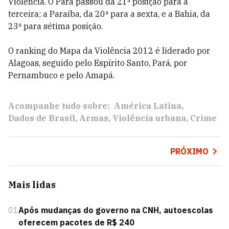
Violência. O Pará passou da 21ª posição para a
terceira; a Paraíba, da 20ª para a sexta, e a Bahia, da
23ª para sétima posição.
O ranking do Mapa da Violência 2012 é liderado por
Alagoas, seguido pelo Espírito Santo, Pará, por
Pernambuco e pelo Amapá.
Acompanhe tudo sobre:
América Latina
Dados de Brasil
Armas
Violência urbana
Crime
PRÓXIMO
Mais lidas
01
Após mudanças do governo na CNH, autoescolas
oferecem pacotes de R$ 240