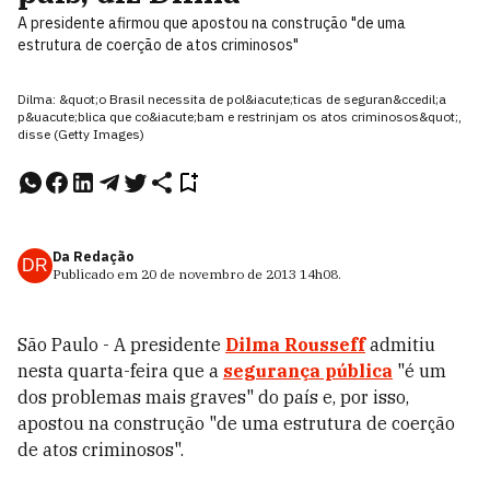
A presidente afirmou que apostou na construção "de uma
estrutura de coerção de atos criminosos"
Dilma: &quot;o Brasil necessita de pol&iacute;ticas de seguran&ccedil;a
p&uacute;blica que co&iacute;bam e restrinjam os atos criminosos&quot;,
disse (Getty Images)
Da Redação
DR
Publicado em
20 de novembro de 2013
14h08
.
São Paulo - A presidente
Dilma Rousseff
admitiu
nesta quarta-feira que a
segurança pública
"é um
dos problemas mais graves" do país e, por isso,
apostou na construção "de uma estrutura de coerção
de atos criminosos".