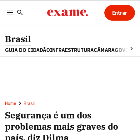
Entrar
Brasil
GUIA DO CIDADÃO
INFRAESTRUTURA
CÂMARA
GOVERNO 
Home
Brasil
Segurança é um dos
problemas mais graves do
país, diz Dilma