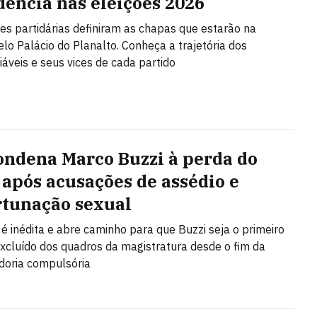
dência nas eleições 2026
s partidárias definiram as chapas que estarão na
elo Palácio do Planalto. Conheça a trajetória dos
iáveis e seus vices de cada partido
ondena Marco Buzzi à perda do
 após acusações de assédio e
tunação sexual
 é inédita e abre caminho para que Buzzi seja o primeiro
excluído dos quadros da magistratura desde o fim da
doria compulsória