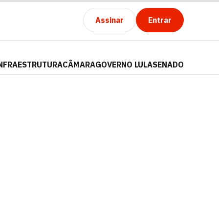
Assinar
Entrar
NFRAESTRUTURA
CÂMARA
GOVERNO LULA
SENADO