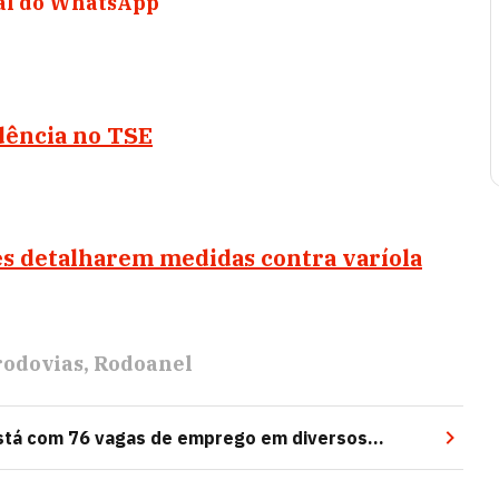
nal do WhatsApp
dência no TSE
s detalharem medidas contra varíola
rodovias
Rodoanel
 está com 76 vagas de emprego em diversos