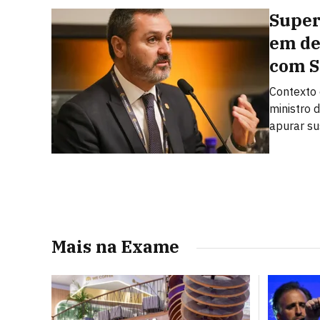
Super
em de
com 
Contexto 
ministro 
apurar su
Mais na Exame