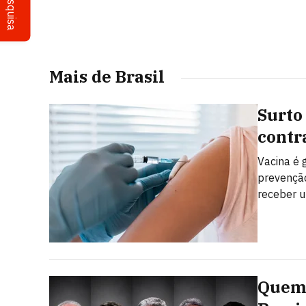
Pesquisa
Mais de Brasil
Surto
contr
Vacina é 
prevenção
receber u
Quem 