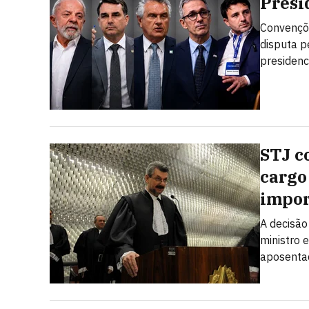
Presi
Convençõe
disputa p
presidenc
STJ c
cargo
impor
A decisão
ministro 
aposenta