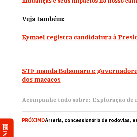
mudanças e seus impactos no nosso ca
Veja também:
Eymael registra candidatura à Presi
STF manda Bolsonaro e governadore
dos macacos
Acompanhe tudo sobre:
Exploração de 
PRÓXIMO
Arteris, concessionária de rodovias,
estados