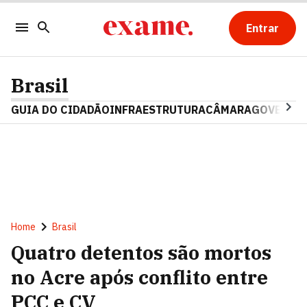
Entrar
Brasil
GUIA DO CIDADÃO
INFRAESTRUTURA
CÂMARA
GOVERNO 
Home
Brasil
Quatro detentos são mortos
no Acre após conflito entre
PCC e CV