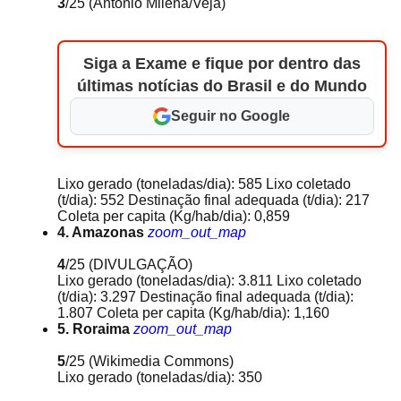
3
/25
(Antonio Milena/Veja)
Siga a Exame e fique por dentro das
últimas notícias do Brasil e do Mundo
Seguir no Google
Lixo gerado (toneladas/dia): 585 Lixo coletado
(t/dia): 552 Destinação final adequada (t/dia): 217
Coleta per capita (Kg/hab/dia): 0,859
4. Amazonas
zoom_out_map
4
/25
(DIVULGAÇÃO)
Lixo gerado (toneladas/dia): 3.811 Lixo coletado
(t/dia): 3.297 Destinação final adequada (t/dia):
1.807 Coleta per capita (Kg/hab/dia): 1,160
5. Roraima
zoom_out_map
5
/25
(Wikimedia Commons)
Lixo gerado (toneladas/dia): 350