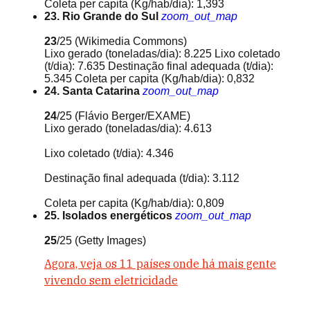
Coleta per capita (Kg/hab/dia): 1,393
23. Rio Grande do Sul
zoom_out_map
23
/25
(Wikimedia Commons)
Lixo gerado (toneladas/dia): 8.225 Lixo coletado
(t/dia): 7.635 Destinação final adequada (t/dia):
5.345 Coleta per capita (Kg/hab/dia): 0,832
24. Santa Catarina
zoom_out_map
24
/25
(Flávio Berger/EXAME)
Lixo gerado (toneladas/dia): 4.613
Lixo coletado (t/dia): 4.346
Destinação final adequada (t/dia): 3.112
Coleta per capita (Kg/hab/dia): 0,809
25. Isolados energéticos
zoom_out_map
25
/25
(Getty Images)
Agora, veja os 11 países onde há mais gente
vivendo sem eletricidade