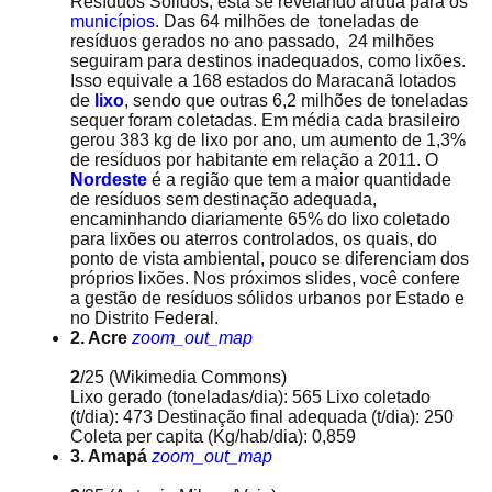
Resíduos Sólidos, está se revelando árdua para os
municípios
. Das 64 milhões de toneladas de
resíduos gerados no ano passado, 24 milhões
seguiram para destinos inadequados, como lixões.
Isso equivale a 168 estados do Maracanã lotados
de
lixo
, sendo que outras 6,2 milhões de toneladas
sequer foram coletadas. Em média cada brasileiro
gerou 383 kg de lixo por ano, um aumento de 1,3%
de resíduos por habitante em relação a 2011. O
Nordeste
é a região que tem a maior quantidade
de resíduos sem destinação adequada,
encaminhando diariamente 65% do lixo coletado
para lixões ou aterros controlados, os quais, do
ponto de vista ambiental, pouco se diferenciam dos
próprios lixões. Nos próximos slides, você confere
a gestão de resíduos sólidos urbanos por Estado e
no Distrito Federal.
2. Acre
zoom_out_map
2
/25
(Wikimedia Commons)
Lixo gerado (toneladas/dia): 565 Lixo coletado
(t/dia): 473 Destinação final adequada (t/dia): 250
Coleta per capita (Kg/hab/dia): 0,859
3. Amapá
zoom_out_map