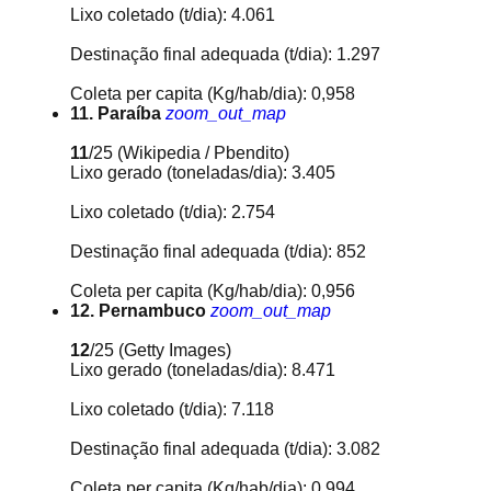
Lixo coletado (t/dia): 4.061
Destinação final adequada (t/dia): 1.297
Coleta per capita (Kg/hab/dia): 0,958
11. Paraíba
zoom_out_map
11
/25
(Wikipedia / Pbendito)
Lixo gerado (toneladas/dia): 3.405
Lixo coletado (t/dia): 2.754
Destinação final adequada (t/dia): 852
Coleta per capita (Kg/hab/dia): 0,956
12. Pernambuco
zoom_out_map
12
/25
(Getty Images)
Lixo gerado (toneladas/dia): 8.471
Lixo coletado (t/dia): 7.118
Destinação final adequada (t/dia): 3.082
Coleta per capita (Kg/hab/dia): 0,994