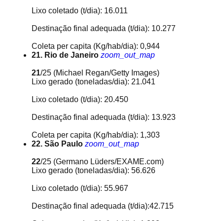
Lixo coletado (t/dia): 16.011
Destinação final adequada (t/dia): 10.277
Coleta per capita (Kg/hab/dia): 0,944
21. Rio de Janeiro
zoom_out_map
21
/25
(Michael Regan/Getty Images)
Lixo gerado (toneladas/dia): 21.041
Lixo coletado (t/dia): 20.450
Destinação final adequada (t/dia): 13.923
Coleta per capita (Kg/hab/dia): 1,303
22. São Paulo
zoom_out_map
22
/25
(Germano Lüders/EXAME.com)
Lixo gerado (toneladas/dia): 56.626
Lixo coletado (t/dia): 55.967
Destinação final adequada (t/dia):42.715