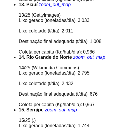
13. Piauí
zoom_out_map
13
/25
(GettyImages)
Lixo gerado (toneladas/dia): 3.033
Lixo coletado (t/dia): 2.011
Destinação final adequada (t/dia): 1.008
Coleta per capita (Kg/hab/dia): 0,966
14. Rio Grande do Norte
zoom_out_map
14
/25
(Wikimedia Commons)
Lixo gerado (toneladas/dia): 2.795
Lixo coletado (t/dia): 2.432
Destinação final adequada (t/dia): 676
Coleta per capita (Kg/hab/dia): 0,967
15. Sergipe
zoom_out_map
15
/25
(.)
Lixo gerado (toneladas/dia): 1.744