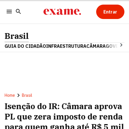
Entrar
Brasil
GUIA DO CIDADÃO
INFRAESTRUTURA
CÂMARA
GOVERNO 
Home
Brasil
Isenção do IR: Câmara aprova
PL que zera imposto de renda
para quem ganha até R$ 5 mil