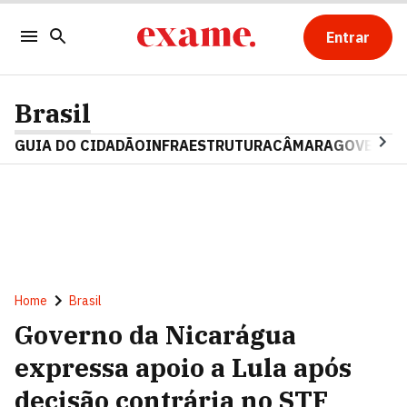
Entrar
Brasil
GUIA DO CIDADÃO
INFRAESTRUTURA
CÂMARA
GOVERNO 
Home
Brasil
Governo da Nicarágua
expressa apoio a Lula após
decisão contrária no STF