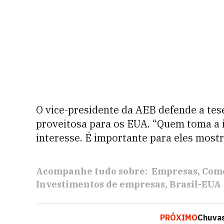
O vice-presidente da AEB defende a tese
proveitosa para os EUA. “Quem toma a in
interesse. É importante para eles mostr
Acompanhe tudo sobre:
Empresas
Com
Investimentos de empresas
Brasil-EUA
PRÓXIMO
Chuvas