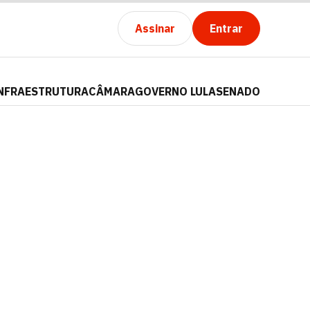
Assinar
Entrar
NFRAESTRUTURA
CÂMARA
GOVERNO LULA
SENADO