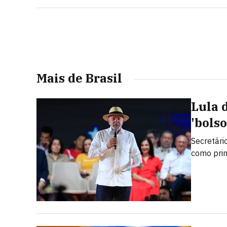
Mais de Brasil
Lula 
'bolso
Secretári
como prin