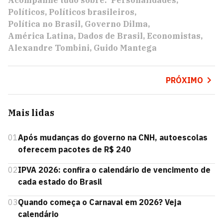
Acompanhe tudo sobre:
Personalidades
Políticos
Políticos brasileiros
Política no Brasil
Governo Dilma
América Latina
Dados de Brasil
Economistas
Alexandre Tombini
Guido Mantega
PRÓXIMO
Mais lidas
01
Após mudanças do governo na CNH, autoescolas
oferecem pacotes de R$ 240
02
IPVA 2026: confira o calendário de vencimento de
cada estado do Brasil
03
Quando começa o Carnaval em 2026? Veja
calendário