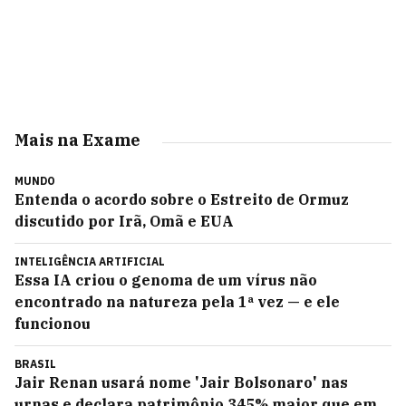
Mais na Exame
MUNDO
Entenda o acordo sobre o Estreito de Ormuz
discutido por Irã, Omã e EUA
INTELIGÊNCIA ARTIFICIAL
Essa IA criou o genoma de um vírus não
encontrado na natureza pela 1ª vez — e ele
funcionou
BRASIL
Jair Renan usará nome 'Jair Bolsonaro' nas
urnas e declara patrimônio 345% maior que em