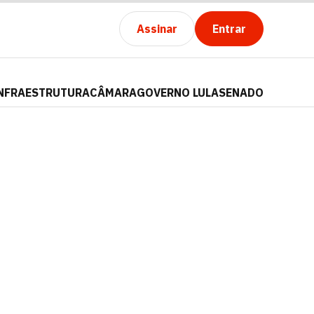
Assinar
Entrar
NFRAESTRUTURA
CÂMARA
GOVERNO LULA
SENADO