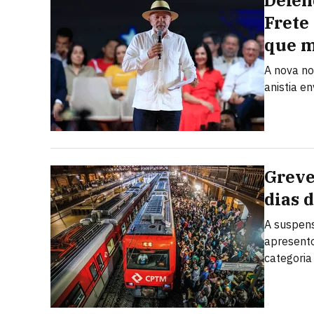
Defen
Frete
que 
A nova no
anistia e
Greve
dias 
A suspens
apresento
categoria