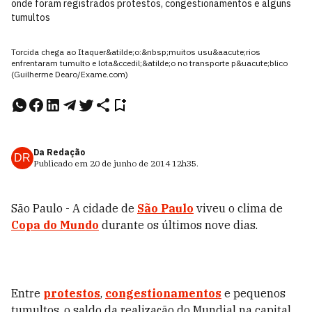
onde foram registrados protestos, congestionamentos e alguns
tumultos
Torcida chega ao Itaquer&atilde;o:&nbsp;muitos usu&aacute;rios
enfrentaram tumulto e lota&ccedil;&atilde;o no transporte p&uacute;blico
(Guilherme Dearo/Exame.com)
Da Redação
DR
Publicado em
20 de junho de 2014
12h35
.
São Paulo -
A cidade de
São Paulo
viveu o clima de
Copa do Mundo
durante os últimos nove dias.
Entre
protestos
,
congestionamentos
e pequenos
tumultos, o saldo da realização do Mundial na capital