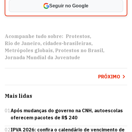
Seguir no Google
Acompanhe tudo sobre:
Protestos
Rio de Janeiro
cidades-brasileiras
Metrópoles globais
Protestos no Brasil
Jornada Mundial da Juventude
PRÓXIMO
Mais lidas
01
Após mudanças do governo na CNH, autoescolas
oferecem pacotes de R$ 240
02
IPVA 2026: confira o calendário de vencimento de