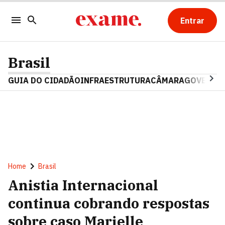
Entrar
Brasil
GUIA DO CIDADÃO
INFRAESTRUTURA
CÂMARA
GOVERNO 
Home
Brasil
Anistia Internacional
continua cobrando respostas
sobre caso Marielle