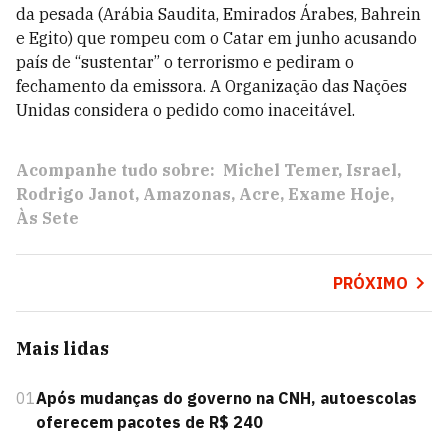
da pesada (Arábia Saudita, Emirados Árabes, Bahrein
e Egito) que rompeu com o Catar em junho acusando
país de “sustentar” o terrorismo e pediram o
fechamento da emissora. A Organização das Nações
Unidas considera o pedido como inaceitável.
Acompanhe tudo sobre:
Michel Temer
Israel
Rodrigo Janot
Amazonas
Acre
Exame Hoje
Às Sete
PRÓXIMO
Mais lidas
01
Após mudanças do governo na CNH, autoescolas
oferecem pacotes de R$ 240